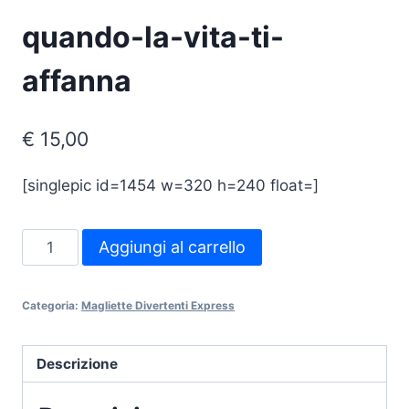
quando-la-vita-ti-
affanna
€
15,00
[singlepic id=1454 w=320 h=240 float=]
quando-
Aggiungi al carrello
la-
vita-
Categoria:
Magliette Divertenti Express
ti-
affanna
quantità
Descrizione