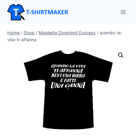
Salta
al
contenuto
Home
/
Shop
/
Magliette Divertenti Express
/
quando-la-
vita-ti-affanna