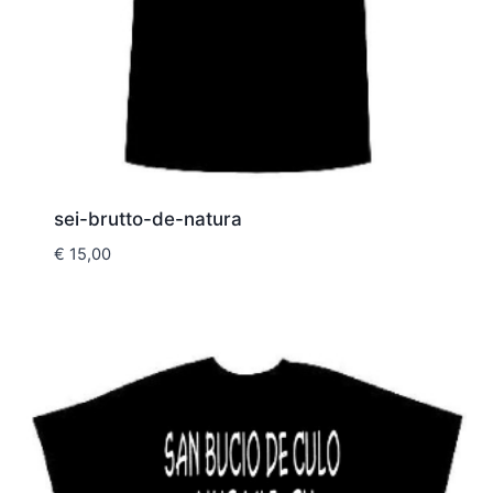
sei-brutto-de-natura
€
15,00