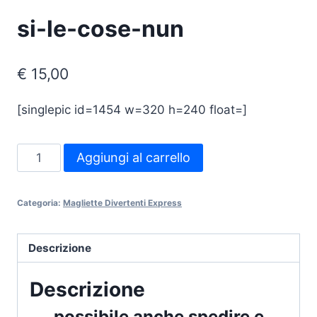
si-le-cose-nun
€
15,00
[singlepic id=1454 w=320 h=240 float=]
si-
Aggiungi al carrello
le-
cose-
Categoria:
Magliette Divertenti Express
nun
quantità
Descrizione
Descrizione
possibile anche spedire e