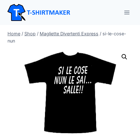
Salta
al
contenuto
Home
/
Shop
/
Magliette Divertenti Express
/
si-le-cose-
nun