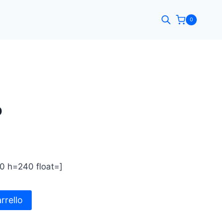
0
o
0 h=240 float=]
rrello