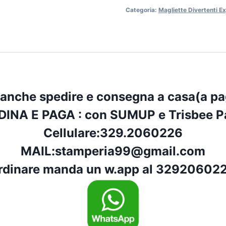
la-
Categoria:
Magliette Divertenti E
do
quantità
 anche spedire e consegna a casa(a p
DINA E PAGA : con
SUMUP
e
Trisbee P
Cellulare:
329.2060226
MAIL:
stamperia99@gmail.com
rdinare manda un w.app al 329206022