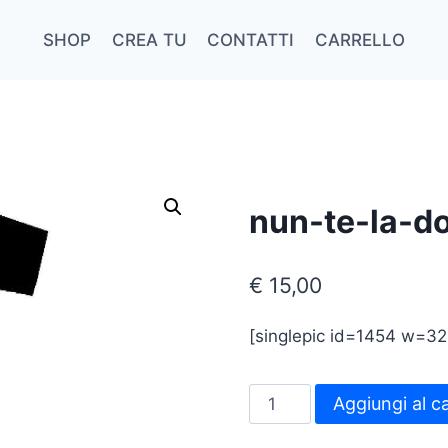
SHOP
CREA TU
CONTATTI
CARRELLO
nun-te-la-d
€
15,00
[singlepic id=1454 w=32
nun-
Aggiungi al ca
te-