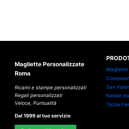
PRODOT
Magliette Personalizzate
Magliette
Roma
Complean
San Valen
Ricami e stampe personalizzati
Regali personalizzati
Natale da
Veloce, Puntualità
Tazze Per
Dal 1999 al tuo servizio