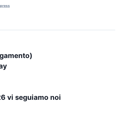
xpress
agamento)
ay
6 vi seguiamo noi