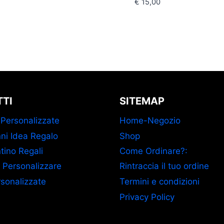
€
15,00
TI
SITEMAP
 Personalizzate
Home-Negozio
ni Idea Regalo
Shop
tino Regali
Come Ordinare?:
 Personalizzare
Rintraccia il tuo ordine
sonalizzate
Termini e condizioni
Privacy Policy