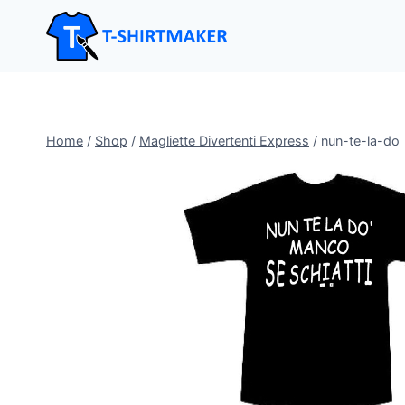
Salta
al
contenuto
Home
/
Shop
/
Magliette Divertenti Express
/
nun-te-la-do