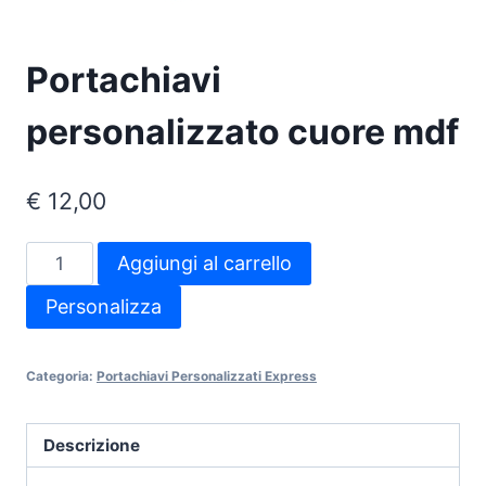
Portachiavi
personalizzato cuore mdf
€
12,00
Portachiavi
Aggiungi al carrello
personalizzato
Personalizza
cuore
mdf
quantità
Categoria:
Portachiavi Personalizzati Express
Descrizione