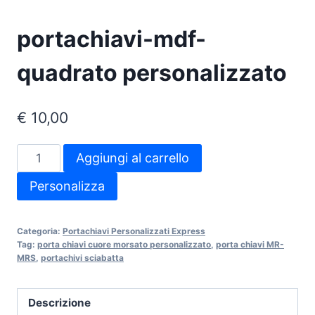
portachiavi-mdf-
quadrato personalizzato
€
10,00
portachiavi-
Aggiungi al carrello
mdf-
Personalizza
quadrato
personalizzato
quantità
Categoria:
Portachiavi Personalizzati Express
Tag:
porta chiavi cuore morsato personalizzato
,
porta chiavi MR-
MRS
,
portachivi sciabatta
Descrizione