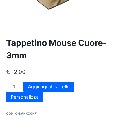
Tappetino Mouse Cuore-
3mm
€
12,00
Tappetino
Aggiungi al carrello
Mouse
Personalizza
Cuore-
3mm
quantità
COD:
C-BANKCONF