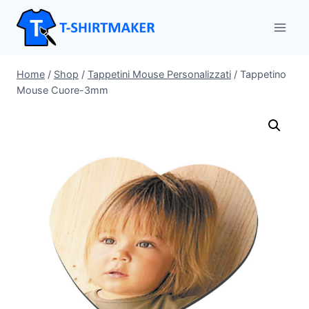
Salta
al
contenuto
Home
/
Shop
/
Tappetini Mouse Personalizzati
/
Tappetino
Mouse Cuore-3mm