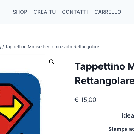
SHOP
CREA TU
CONTATTI
CARRELLO
s
/
Tappettino Mouse Personalizzato Rettangolare
Tappettino 
Rettangolar
€
15,00
ide
Stampa ad 