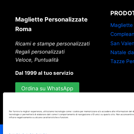
PRODOT
Magliette Personalizzate
Magliette
Roma
Complean
San Valen
Ricami e stampe personalizzati
Regali personalizzati
Natale da
Veloce, Puntualità
Tazze Per
Dal 1999 al tuo servizio
Ordina su WhatsApp
Per fornire le migliori esperienze, utilizziamo tecnologie come i cookie per memorizzare e/o accedere alle informazioni del d
tecnologie ci permetterà di elaborare dati come il comportamento di navigazione o ID unici su questo sito. Non acconsentire 
influire negativamente su alcune caratteristiche e funzioni.