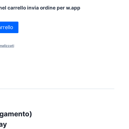
nel carrello invia ordine per w.app
rrello
nalizzati
agamento)
ay