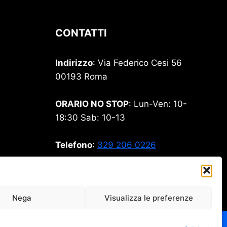
CONTATTI
Indirizzo
: Via Federico Cesi 56
00193 Roma
ORARIO NO STOP
: Lun-Ven: 10-
18:30 Sab: 10-13
Telefono
:
329 206 0226
Email
:
stamperia99@gmail.com
Nega
Visualizza le preferenze