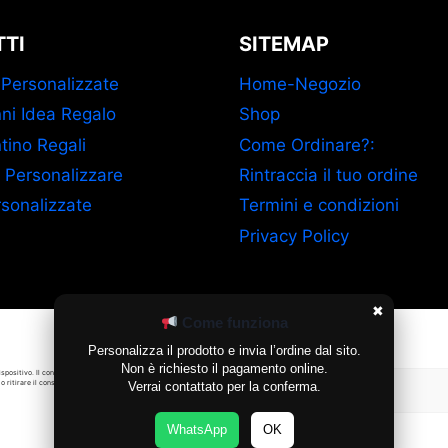
TI
SITEMAP
 Personalizzate
Home-Negozio
ni Idea Regalo
Shop
tino Regali
Come Ordinare?:
 Personalizzare
Rintraccia il tuo ordine
sonalizzate
Termini e condizioni
Privacy Policy
✖
Come funziona
Gestisci Consenso Cookie
Personalizza il prodotto e invia l’ordine dal sito.
Non è richiesto il pagamento online.
ispositivo. Il consenso a queste
o ritirare il consenso può
Verrai contattato per la conferma.
Accetta
WhatsApp
OK