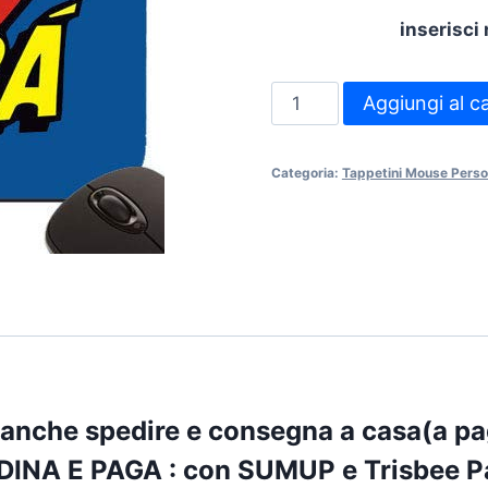
inserisci 
Tappettino
Aggiungi al ca
Mouse
Personalizzato
Categoria:
Tappetini Mouse Perso
Rettangolare
quantità
 anche spedire e consegna a casa(a p
DINA E PAGA : con
SUMUP
e
Trisbee P