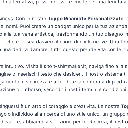
ro. In alternativa, possono essere cucite per una tenuta
siness. Con le nostre
Toppe Ricamate Personalizzate
,
i nomi. Puoi creare un gadget unico per la tua azienda o
go alla tua vena artistica, trasformando un tuo disegno 
, che colpisca davvero il cuore di chi lo riceve. Una fot
o o una dedica d’amore: tutto questo prende vita con le n
 intuitivo. Visita il sito t-shirtmaker.it, naviga fino alla
agine o inserisci il testo che desideri. Il nostro sistema 
gamento in sicurezza e attendere la conferma di produzio
azione o rimborso, secondo i nostri termini e condizioni.
tinguersi è un atto di coraggio e creatività. Le nostre
To
golo individuo alla ricerca di uno stile unico, un gruppo 
 valore, abbiamo la soluzione per te. Ricorda, il nostr