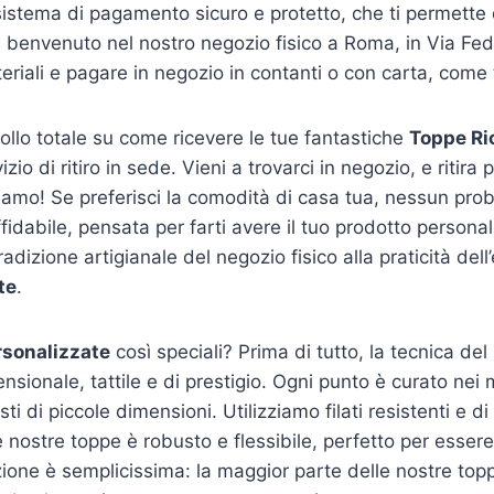
sistema di pagamento sicuro e protetto, che ti permette d
 il benvenuto nel nostro negozio fisico a Roma, in Via Fede
eriali e pagare in negozio in contanti o con carta, come 
rollo totale su come ricevere le tue fantastiche
Toppe Ri
zio di ritiro in sede. Vieni a trovarci in negozio, e ritir
friamo! Se preferisci la comodità di casa tua, nessun pro
affidabile, pensata per farti avere il tuo prodotto person
adizione artigianale del negozio fisico alla praticità del
te
.
sonalizzate
così speciali? Prima di tutto, la tecnica de
ensionale, tattile e di prestigio. Ogni punto è curato ne
i di piccole dimensioni. Utilizziamo filati resistenti e 
le nostre toppe è robusto e flessibile, perfetto per essere
zione è semplicissima: la maggior parte delle nostre topp