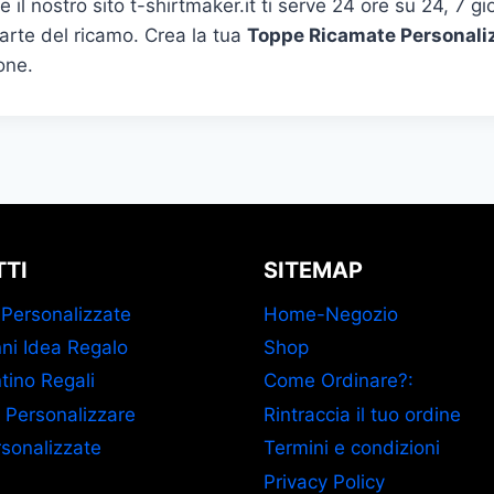
e il nostro sito t-shirtmaker.it ti serve 24 ore su 24, 7 g
l’arte del ricamo. Crea la tua
Toppe Ricamate Personali
one.
TI
SITEMAP
 Personalizzate
Home-Negozio
ni Idea Regalo
Shop
tino Regali
Come Ordinare?:
 Personalizzare
Rintraccia il tuo ordine
sonalizzate
Termini e condizioni
Privacy Policy