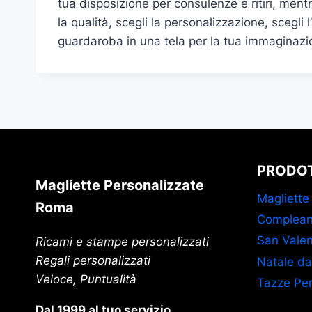
tua disposizione per consulenze e ritiri, mentr
la qualità, scegli la personalizzazione, scegli 
guardaroba in una tela per la tua immaginazi
PRODOT
Magliette Personalizzate
Magliette
Roma
Complean
San Valen
Ricami e stampe personalizzati
Regali personalizzati
Natale da
Veloce, Puntualità
Tazze Per
Dal 1999 al tuo servizio