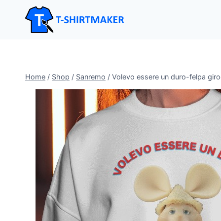
Salta
al
contenuto
Home
/
Shop
/
Sanremo
/
Volevo essere un duro-felpa giro