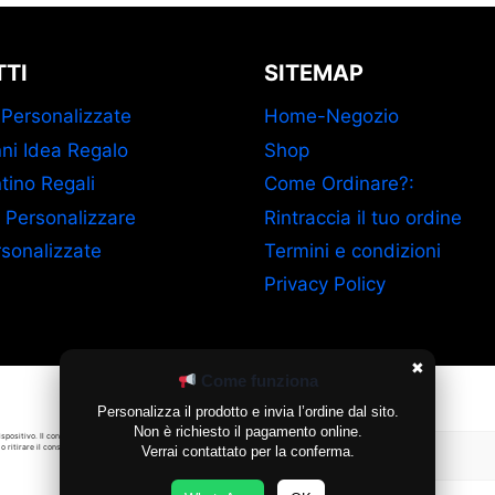
TI
SITEMAP
 Personalizzate
Home-Negozio
ni Idea Regalo
Shop
tino Regali
Come Ordinare?:
 Personalizzare
Rintraccia il tuo ordine
sonalizzate
Termini e condizioni
Privacy Policy
✖
Come funziona
Gestisci Consenso Cookie
Personalizza il prodotto e invia l’ordine dal sito.
Non è richiesto il pagamento online.
ispositivo. Il consenso a queste
o ritirare il consenso può
Verrai contattato per la conferma.
Accetta