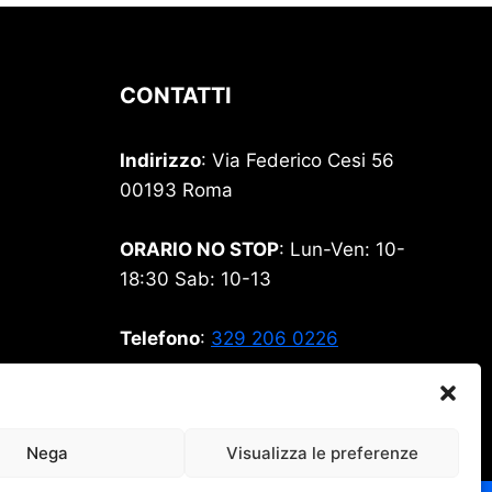
CONTATTI
Indirizzo
: Via Federico Cesi 56
00193 Roma
ORARIO NO STOP
: Lun-Ven: 10-
18:30 Sab: 10-13
Telefono
:
329 206 0226
Email
:
stamperia99@gmail.com
Nega
Visualizza le preferenze