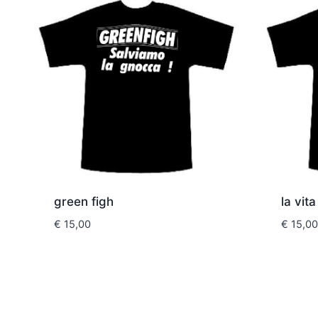
green figh
la vit
€
15,00
€
15,00