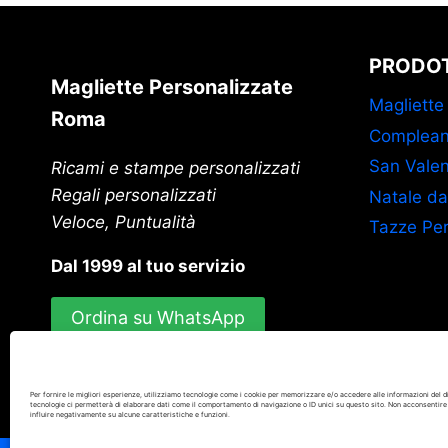
PRODOT
Magliette Personalizzate
Magliette
Roma
Complean
San Valen
Ricami e stampe personalizzati
Regali personalizzati
Natale da
Veloce, Puntualità
Tazze Per
Dal 1999 al tuo servizio
Ordina su WhatsApp
Per fornire le migliori esperienze, utilizziamo tecnologie come i cookie per memorizzare e/o accedere alle informazioni del d
tecnologie ci permetterà di elaborare dati come il comportamento di navigazione o ID unici su questo sito. Non acconsentire 
influire negativamente su alcune caratteristiche e funzioni.