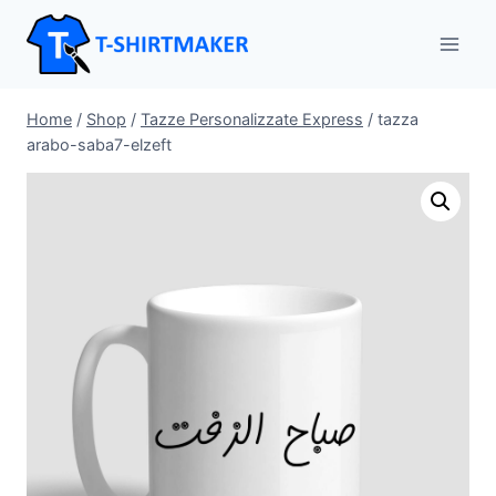
Salta
al
contenuto
Home
/
Shop
/
Tazze Personalizzate Express
/
tazza
arabo-saba7-elzeft