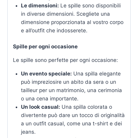
Le dimensioni:
Le spille sono disponibili
in diverse dimensioni. Scegliete una
dimensione proporzionata al vostro corpo
e all’outfit che indosserete.
Spille per ogni occasione
Le spille sono perfette per ogni occasione:
Un evento speciale:
Una spilla elegante
può impreziosire un abito da sera o un
tailleur per un matrimonio, una cerimonia
o una cena importante.
Un look casual:
Una spilla colorata o
divertente può dare un tocco di originalità
a un outfit casual, come una t-shirt e dei
jeans.