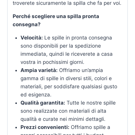
troverete sicuramente la spilla che fa per voi.
Perché scegliere una spilla pronta
consegna?
Velocità:
Le spille in pronta consegna
sono disponibili per la spedizione
immediata, quindi le riceverete a casa
vostra in pochissimi giorni.
Ampia varietà:
Offriamo un’ampia
gamma di spille in diversi stili, colori e
materiali, per soddisfare qualsiasi gusto
ed esigenza.
Qualità garantita:
Tutte le nostre spille
sono realizzate con materiali di alta
qualità e curate nei minimi dettagli.
Prezzi convenienti:
Offriamo spille a