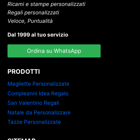
Ricami e stampe personalizzati
Regali personalizzati
Veloce, Puntualità
Dal 1999 al tuo servizio
Ordina su WhatsApp
PRODOTTI
Magliette Personalizzate
Compleanni Idea Regalo
San Valentino Regali
Natale da Personalizzare
Tazze Personalizzate