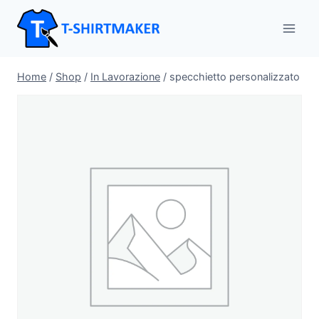
Salta
al
contenuto
Home
/
Shop
/
In Lavorazione
/
specchietto personalizzato