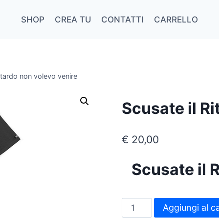
SHOP
CREA TU
CONTATTI
CARRELLO
itardo non volevo venire
Scusate il R
€
20,00
Scusate il 
Scusate
Aggiungi al ca
il