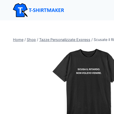
Salta
al
contenuto
Home
/
Shop
/
Tazze Personalizzate Express
/
Scusate il R