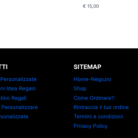
€
15,00
TI
SITEMAP
 Personalizzate
Home-Negozio
ni Idea Regalo
Shop
tino Regali
Come Ordinare?:
 Personalizzare
Rintraccia il tuo ordine
sonalizzate
Termini e condizioni
Privacy Policy