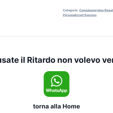
Ritardo
Categorie:
Compleanni Idea Regal
non
Personalizzati Express
volevo
venire
quantità
sate il Ritardo non volevo ve
torna alla Home