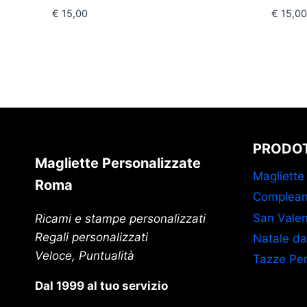
€
15,00
€
15,00
PRODOT
Magliette Personalizzate
Magliette
Roma
Complean
San Valen
Ricami e stampe personalizzati
Regali personalizzati
Natale da
Veloce, Puntualità
Tazze Per
Dal 1999 al tuo servizio