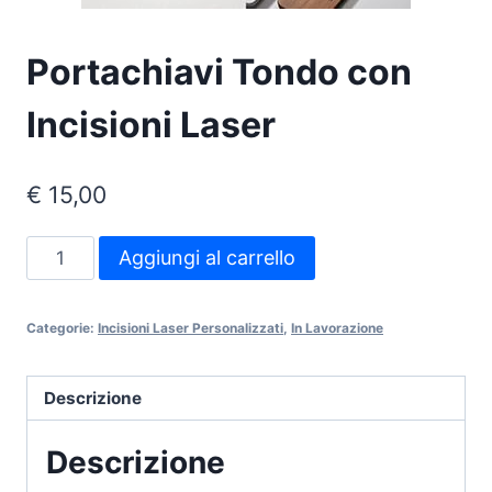
Portachiavi Tondo con
Incisioni Laser
€
15,00
Portachiavi
Aggiungi al carrello
Tondo
con
Categorie:
Incisioni Laser Personalizzati
,
In Lavorazione
Incisioni
Laser
quantità
Descrizione
Descrizione