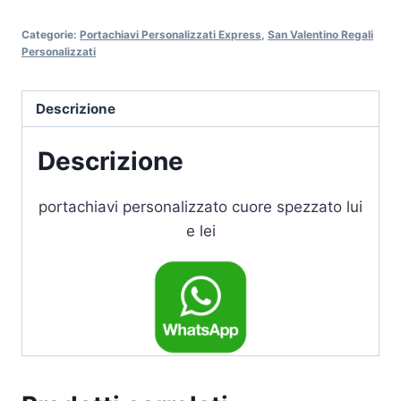
spezzato
lui
Categorie:
Portachiavi Personalizzati Express
,
San Valentino Regali
Personalizzati
e
lei
quantità
Descrizione
Descrizione
portachiavi personalizzato cuore spezzato lui
e lei