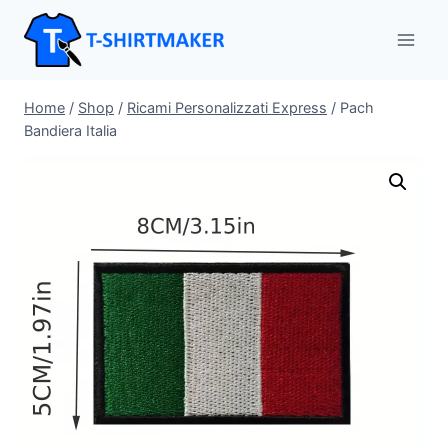
Salta
al
contenuto
Home
/
Shop
/
Ricami Personalizzati Express
/
Pach
Bandiera Italia