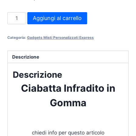
Ciabatta
Aggiungi al carrello
Infradito
in
Categoria:
Gadgets Misti Personalizzati Express
Gomma
quantità
Descrizione
Descrizione
Ciabatta Infradito in
Gomma
chiedi info per questo articolo