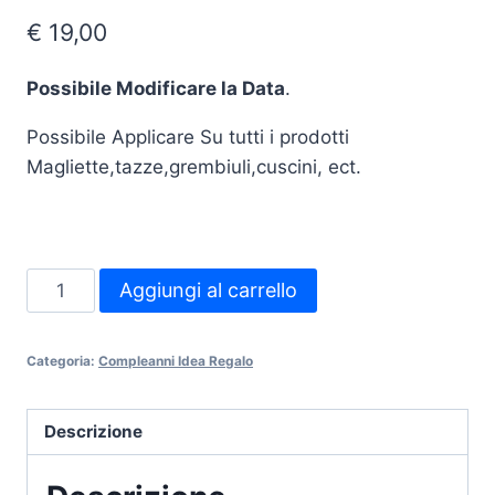
€
19,00
Possibile Modificare la Data
.
Possibile Applicare Su tutti i prodotti
Magliette,tazze,grembiuli,cuscini, ect.
MADE
Aggiungi al carrello
IN-
Un
Categoria:
Compleanni Idea Regalo
regalo
di
compleanno
Descrizione
personalizzato
quantità