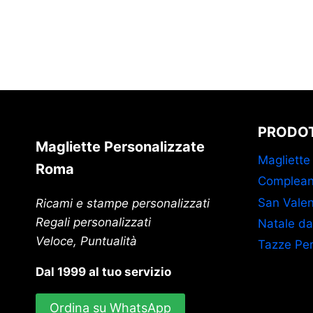
PRODOT
Magliette Personalizzate
Magliette
Roma
Complean
San Valen
Ricami e stampe personalizzati
Regali personalizzati
Natale da
Veloce, Puntualità
Tazze Per
Dal 1999 al tuo servizio
Ordina su WhatsApp