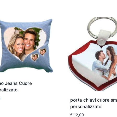
no Jeans Cuore
alizzato
0
porta chiavi cuore s
personalizzato
€
12,00