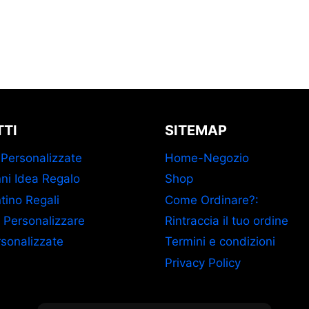
TI
SITEMAP
 Personalizzate
Home-Negozio
ni Idea Regalo
Shop
tino Regali
Come Ordinare?:
 Personalizzare
Rintraccia il tuo ordine
sonalizzate
Termini e condizioni
Privacy Policy