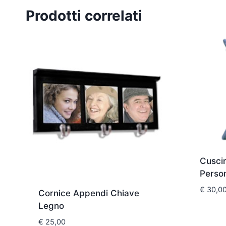
Prodotti correlati
Cusci
Person
€
30,0
Cornice Appendi Chiave
Legno
€
25,00