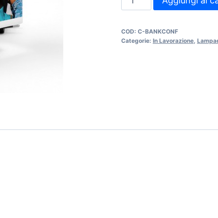
Aggiungi al ca
Cubotto
(in
COD:
C-BANKCONF
48
Categorie:
In Lavorazione
,
Lampad
ore)
quantità