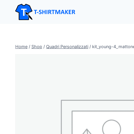
Salta
al
contenuto
Home
/
Shop
/
Quadri Personalizzati
/
kit_young-4_mattone