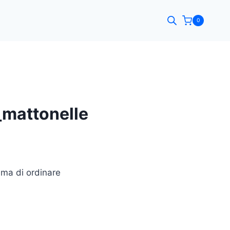
0
_mattonelle
rima di ordinare