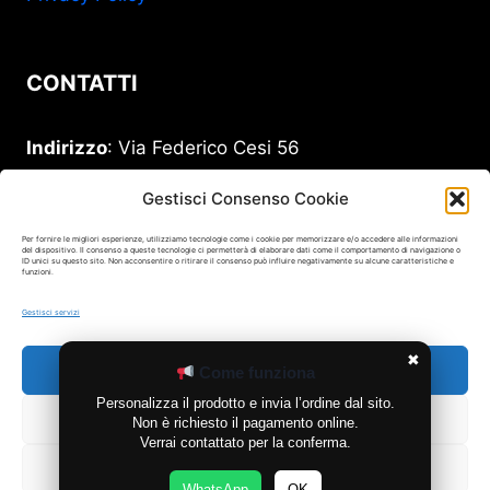
CONTATTI
Indirizzo
: Via Federico Cesi 56
00193 Roma
Gestisci Consenso Cookie
ORARIO NO STOP
: Lun-Ven: 10-18:30 Sab: 10-13
Per fornire le migliori esperienze, utilizziamo tecnologie come i cookie per memorizzare e/o accedere alle informazioni
del dispositivo. Il consenso a queste tecnologie ci permetterà di elaborare dati come il comportamento di navigazione o
ID unici su questo sito. Non acconsentire o ritirare il consenso può influire negativamente su alcune caratteristiche e
funzioni.
Telefono
:
329 206 0226
Gestisci servizi
Email
:
stamperia99@gmail.com
✖
Accetta
Come funziona
Personalizza il prodotto e invia l’ordine dal sito.
Nega
Non è richiesto il pagamento online.
Verrai contattato per la conferma.
Visualizza le preferenze
© 2026 Ricami Personalizzati Roma Prati
WhatsApp
OK