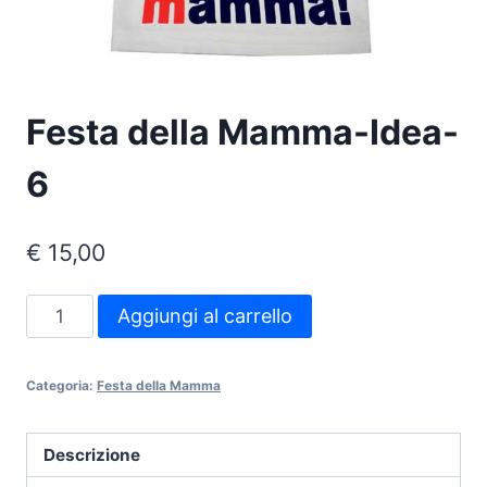
Festa della Mamma-Idea-
6
€
15,00
Festa
Aggiungi al carrello
della
Mamma-
Categoria:
Festa della Mamma
Idea-
6
quantità
Descrizione