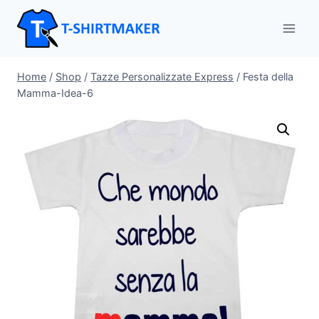
Salta
al
contenuto
Home
/
Shop
/
Tazze Personalizzate Express
/
Festa della
Mamma-Idea-6