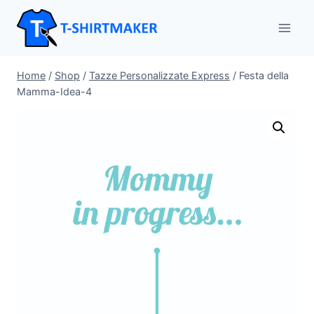
Salta
al
contenuto
Home
/
Shop
/
Tazze Personalizzate Express
/
Festa della
Mamma-Idea-4