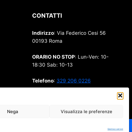
CONTATTI
Indirizzo
: Via Federico Cesi 56
00193 Roma
ORARIO NO STOP
: Lun-Ven: 10-
18:30 Sab: 10-13
Telefono
:
329 206 0226
Email
:
stamperia99@gmail.com
Nega
Visualizza le preferenze
Gestisci servizi