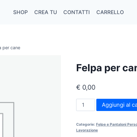
SHOP
CREA TU
CONTATTI
CARRELLO
a per cane
Felpa per ca
€
0,00
Felpa
Aggiungi al ca
per
cane
Categorie:
Felpe e Pantaloni Pers
quantità
Lavorazione