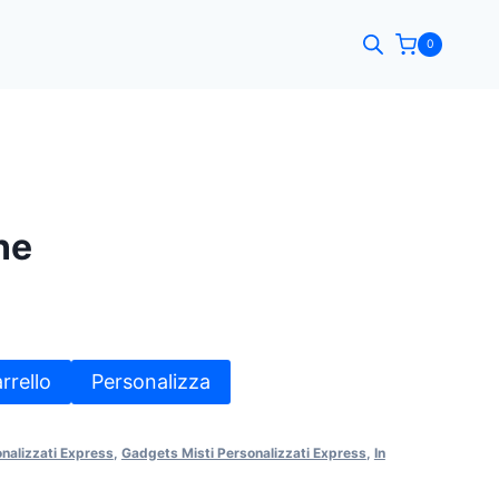
0
ne
rrello
Personalizza
onalizzati Express
,
Gadgets Misti Personalizzati Express
,
In