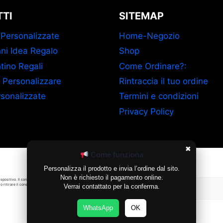
TI
SITEMAP
 Personalizzate
Home-Negozio
ni Idea Regalo
Shop
tino Regali
Come Ordinare?:
 Personalizzare
Rintraccia il tuo ordine
sonalizzate
Termini e condizioni
Privacy Policy
✖
Come funziona
Gestisci Consenso Cookie
Personalizza il prodotto e invia l’ordine dal sito.
Non è richiesto il pagamento online.
ispositivo. Il consenso a queste
o ritirare il consenso può
Verrai contattato per la conferma.
Accetta
WhatsApp
OK