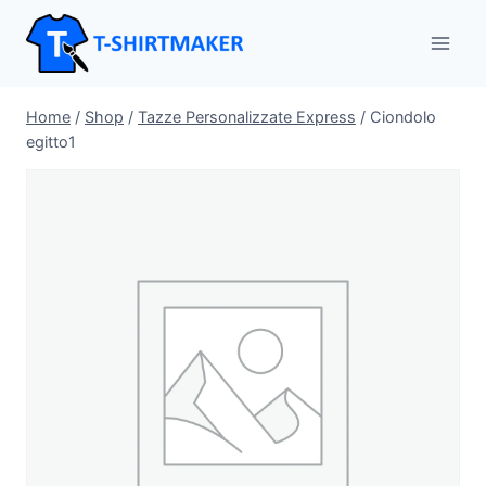
Salta
al
contenuto
Home
/
Shop
/
Tazze Personalizzate Express
/
Ciondolo
egitto1