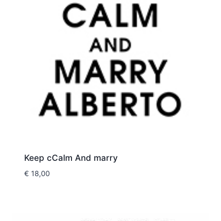
Keep cCalm And marry
€
18,00