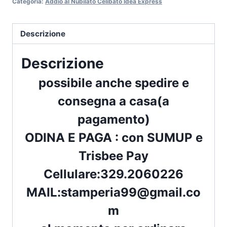
Categoria:
Addio al Nubilato Celibato Idea Express
CELIBATO
IN
CORSO
Descrizione
quantità
Descrizione
possibile anche spedire e
consegna a casa(a
pagamento)
ODINA E PAGA : con
SUMUP
e
Trisbee Pay
Cellulare:
329.2060226
MAIL:
stamperia99@gmail.co
m