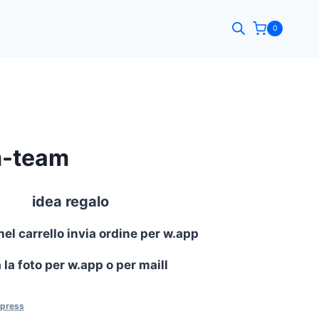
0
m-team
idea regalo
nel carrello invia ordine per w.app
a la foto per w.app o per maill
xpress