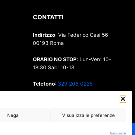
CONTATTI
Indirizzo
: Via Federico Cesi 56
00193 Roma
ORARIO NO STOP
: Lun-Ven: 10-
18:30 Sab: 10-13
Telefono
:
329 206 0226
Email
:
stamperia99@gmail.com
Nega
Visualizza le preferenze
Gestisci servizi