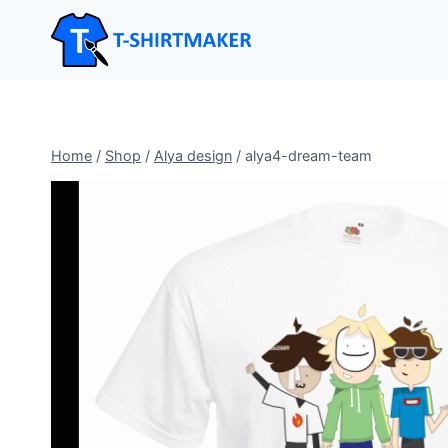
Salta
al
contenuto
Home
/
Shop
/
Alya design
/
alya4-dream-team