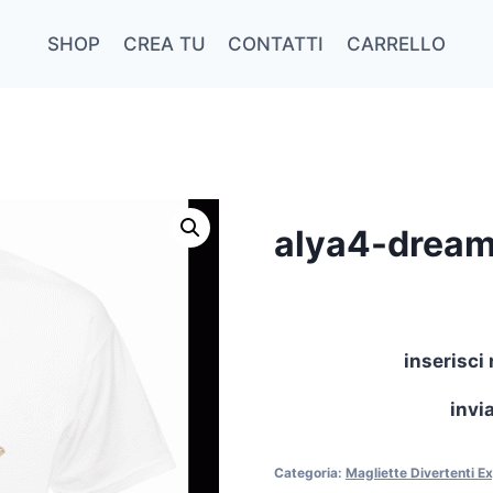
SHOP
CREA TU
CONTATTI
CARRELLO
alya4-drea
inserisci 
invi
Categoria:
Magliette Divertenti E