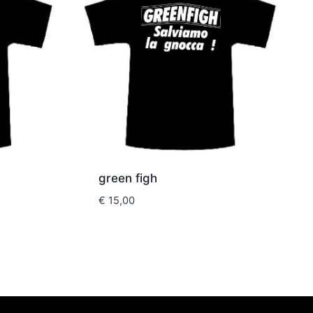
green figh
€
15,00