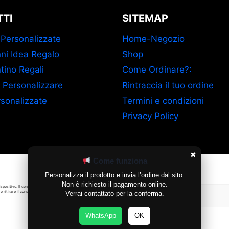
TI
SITEMAP
 Personalizzate
Home-Negozio
ni Idea Regalo
Shop
tino Regali
Come Ordinare?:
 Personalizzare
Rintraccia il tuo ordine
sonalizzate
Termini e condizioni
Privacy Policy
✖
Come funziona
Gestisci Consenso Cookie
Personalizza il prodotto e invia l’ordine dal sito.
Non è richiesto il pagamento online.
ispositivo. Il consenso a queste
o ritirare il consenso può
Verrai contattato per la conferma.
Accetta
WhatsApp
OK