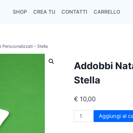
SHOP
CREA TU
CONTATTI
CARRELLO
 Persoonalizzati – Stella
Addobbi Nata
Stella
€
10,00
Addobbi
Aggiungi al ca
Natalizie
Persoonalizzati