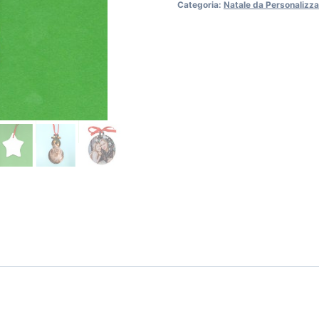
Categoria:
Natale da Personalizza
-
Stella
quantità