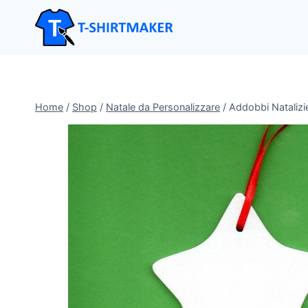
Salta
al
contenuto
Home
/
Shop
/
Natale da Personalizzare
/
Addobbi Natalizie