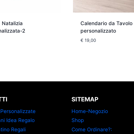
a Natalizia
Calendario da Tavolo
alizzata-2
personalizzato
€
19,00
TI
SITEMAP
 Personalizzate
Home-Negozio
ni Idea Regalo
Shop
tino Regali
Come Ordinare?: