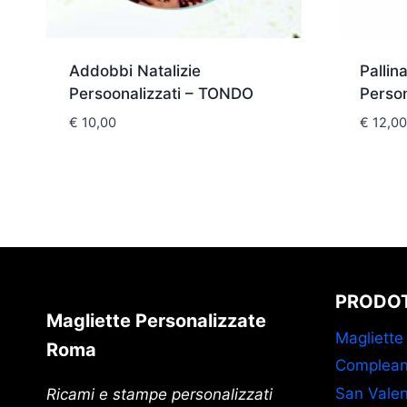
Addobbi Natalizie
Pallin
Persoonalizzati – TONDO
Person
€
10,00
€
12,00
PRODOT
Magliette Personalizzate
Magliette
Roma
Complean
San Valen
Ricami e stampe personalizzati