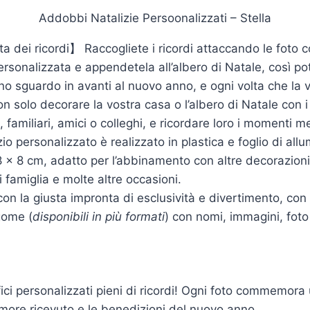
Addobbi Natalizie Persoonalizzati – Stella
ta dei ricordi】 Raccogliete i ricordi attaccando le foto
e personalizzata e appendetela all’albero di Natale, così 
no sguardo in avanti al nuovo anno, e ogni volta che la 
solo decorare la vostra casa o l’albero di Natale con i 
ri, familiari, amici o colleghi, e ricordare loro i momenti 
 personalizzato è realizzato in plastica e foglio di all
x 8 cm, adatto per l’abbinamento con altre decorazioni na
i famiglia e molte altre occasioni.
on la giusta impronta di esclusività e divertimento, con 
gome (
disponibili in più formati
) con nomi, immagini, foto
ici personalizzati pieni di ricordi! Ogni foto commemora
l’amore ricevuto e le benedizioni del nuovo anno.