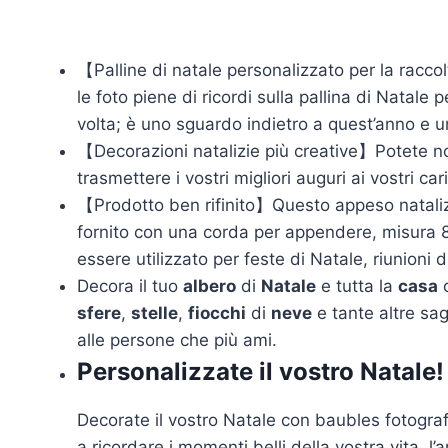
【Palline di natale personalizzato per la raccol
le foto piene di ricordi sulla pallina di Natal
volta; è uno sguardo indietro a quest’anno e u
【Decorazioni natalizie più creative】Potete non 
trasmettere i vostri migliori auguri ai vostri ca
【Prodotto ben rifinito】Questo appeso natalizio
fornito con una corda per appendere, misura 8 
essere utilizzato per feste di Natale, riunioni d
Decora il tuo
albero
di
Natale
e tutta la
casa
c
sfere
,
stelle
,
fiocchi
di
neve
e tante altre sa
alle persone che più ami.
Personalizzate il vostro Natale!
Decorate il vostro Natale con baubles fotograf
a ricordare i momenti belli della vostra vita, 