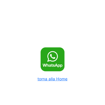
lavorazione
quantità
torna alla Home