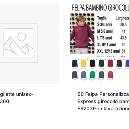
liette unisex-
50 Felpa Personalizza
0360
Express girocollo ba
F62039-in lavorazion