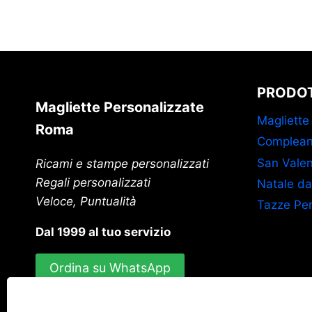
PRODOT
Magliette Personalizzate
Magliette
Roma
Complean
San Valen
Ricami e stampe personalizzati
Regali personalizzati
Natale da
Veloce, Puntualità
Tazze Per
Dal 1999 al tuo servizio
Ordina su WhatsApp