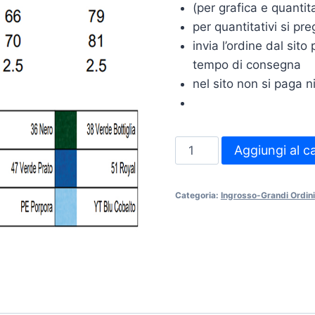
(per grafica e quantit
per quantitativi si pr
invia l’ordine dal sit
tempo di consegna
nel sito non si paga ni
50
Aggiungi al ca
Polo
Personalizzata
Categoria:
Ingrosso-Grandi Ordini
Express
adulto
m-
corta-
F63402-
in