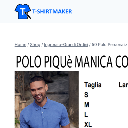
Salta
al
contenuto
Home
/
Shop
/
Ingrosso-Grandi Ordini
/
50 Polo Personali