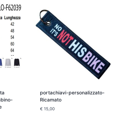
ta
portachiavi-personalizzato-
mbino-
Ricamato
e
€
15,00