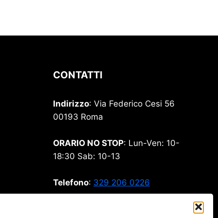
CONTATTI
Indirizzo
: Via Federico Cesi 56
00193 Roma
ORARIO NO STOP
: Lun-Ven: 10-
18:30 Sab: 10-13
Telefono
:
329 206 0226
Email
:
stamperia99@gmail.com