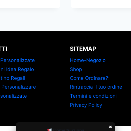
TI
SITEMAP
 Personalizzate
Home-Negozio
ni Idea Regalo
Shop
tino Regali
Come Ordinare?:
 Personalizzare
Rintraccia il tuo ordine
sonalizzate
Termini e condizioni
Privacy Policy
✖
Come funziona