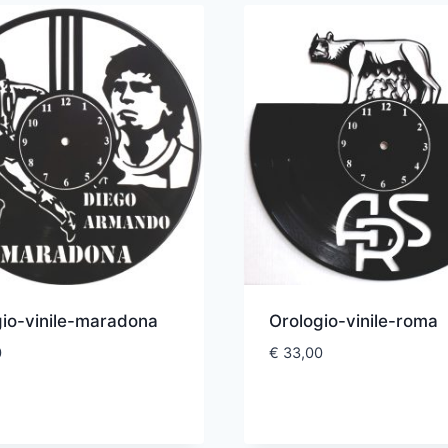
gio-vinile-maradona
Orologio-vinile-roma
0
€
33,00