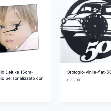
gio Deluxe 15cm-
Orologio-vinile-fiat-5
io personalizzato con
€
33,00
0