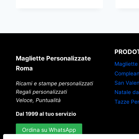
PRODOT
Magliette Personalizzate
Magliette
Roma
Complean
San Valen
Ricami e stampe personalizzati
Regali personalizzati
Natale da
Veloce, Puntualità
Tazze Per
Dal 1999 al tuo servizio
Ordina su WhatsApp