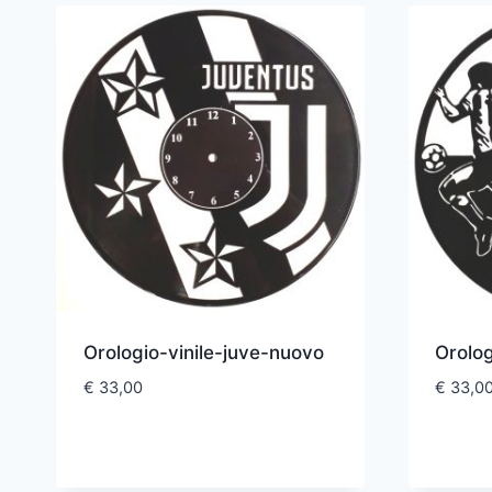
Orologio-vinile-juve-nuovo
Orolo
€
33,00
€
33,0