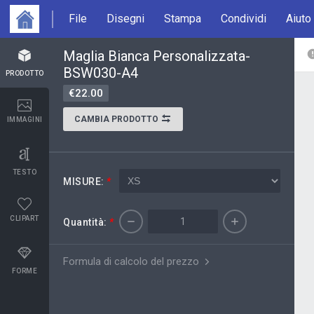
File
Disegni
Stampa
Condividi
Aiuto
Maglia Bianca Personalizzata-
BSW030-A4
PRODOTTO
€22.00
CAMBIA PRODOTTO
IMMAGINI
TESTO
MISURE:
*
CLIPART
Quantità:
*
Formula di calcolo del prezzo
FORME