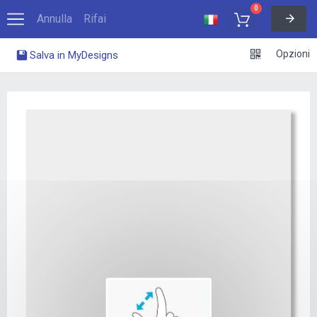
0
Annulla
Rifai
Opzioni
Salva in MyDesigns