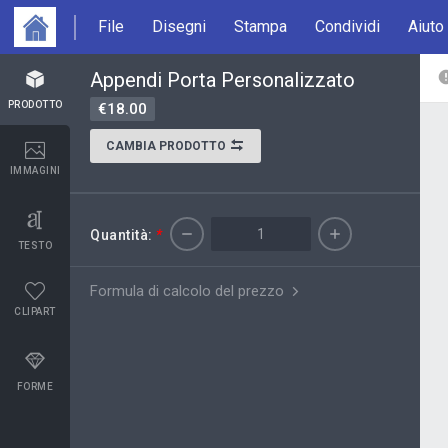
File
Disegni
Stampa
Condividi
Aiuto
Appendi Porta Personalizzato
PRODOTTO
€18.00
CAMBIA PRODOTTO
IMMAGINI
Quantità:
*
TESTO
Formula di calcolo del prezzo
CLIPART
FORME