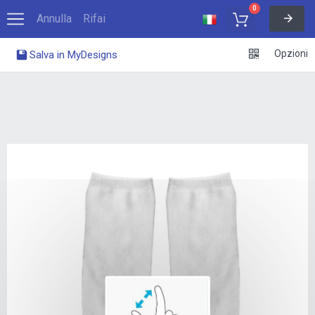
0
Annulla
Rifai
Opzioni
Salva in MyDesigns